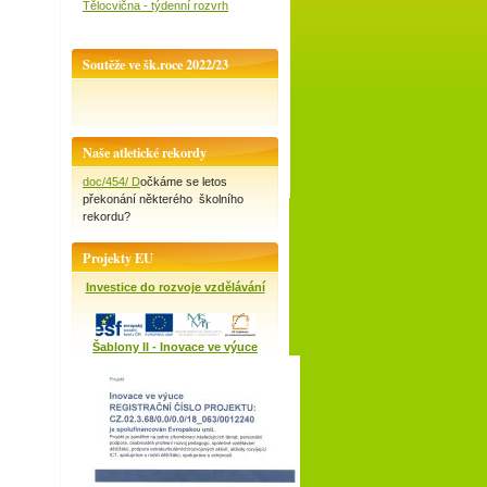
Tělocvična - týdenní rozvrh
Soutěže ve šk.roce 2022/23
Naše atletické rekordy
doc/454/ D
očkáme se letos
překonání některého školního
rekordu?
Projekty EU
Investice do rozvoje vzdělávání
Šablony II - Inovace ve výuce