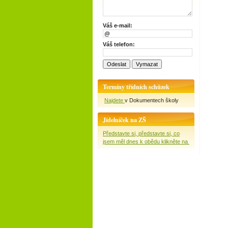
Váš e-mail:
Váš telefon:
Termíny třídních schůzek
Najdete
v Dokumentech školy
Jídelníček na ZŠ
Představte si, představte si, co
jsem měl dnes k obědu klikněte na