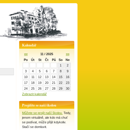
Kalendář
<<
11 / 2025
>>
Po
Út
St
Čt
Pá
So
Ne
1
2
3
4
5
6
7
8
9
10
11
12
13
14
15
16
17
18
19
20
21
22
23
24
25
26
27
28
29
30
Zobrazit kalendář
Projděte se naší školou
Můžete se projít naší školou.
Tedy,
jenom virtuálně, ale kdo má chuť
se podívat, může přijít kdykoliv.
Stačí se domluvit.