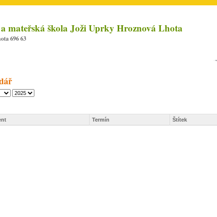
 a mateřská škola Joži Uprky Hroznová Lhota
ota 696 63
dář
nt
Termín
Štítek