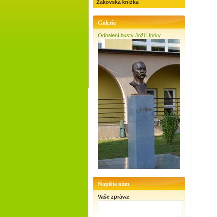
Žákovská knížka
Galerie
Odhalení busty Joži Uprky
Napište nám
Vaše zpráva: