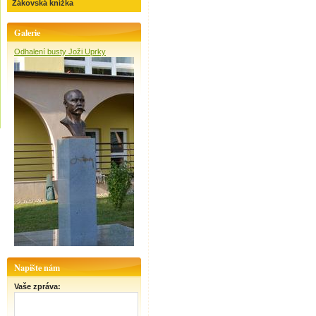
Žákovská knížka
Galerie
Odhalení busty Joži Uprky
Napište nám
Vaše zpráva: