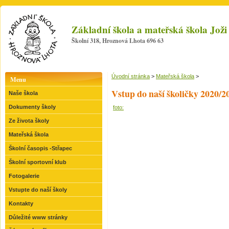
Základní škola a mateřská škola Jo
Školní 318, Hroznová Lhota 696 63
Úvodní stránka
>
Mateřská škola
>
Menu
Vstup do naší školičky 2020/2
Naše škola
Dokumenty školy
foto:
Ze života školy
Mateřská škola
Školní časopis -Střapec
Školní sportovní klub
Fotogalerie
Vstupte do naší školy
Kontakty
Důležité www stránky