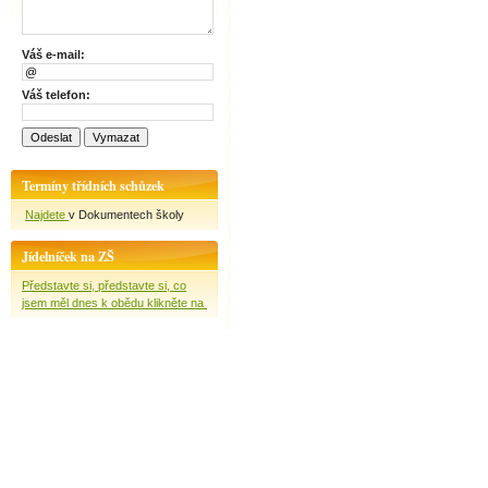
Váš e-mail:
Váš telefon:
Termíny třídních schůzek
Najdete
v Dokumentech školy
Jídelníček na ZŠ
Představte si, představte si, co
jsem měl dnes k obědu klikněte na