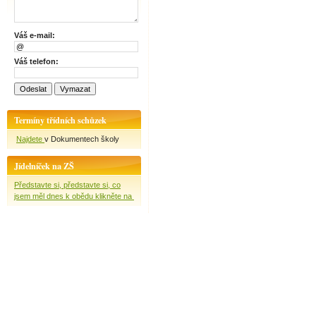
Váš e-mail:
Váš telefon:
Termíny třídních schůzek
Najdete
v Dokumentech školy
Jídelníček na ZŠ
Představte si, představte si, co
jsem měl dnes k obědu klikněte na