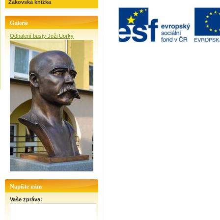
Žákovská knížka
Galerie
Odhalení busty Joži Uprky
Napište nám
Vaše zpráva: