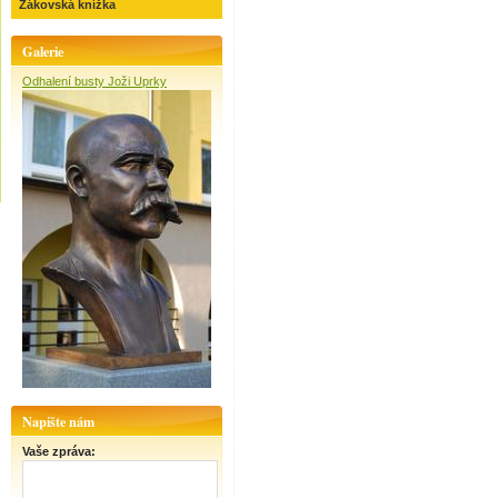
Žákovská knížka
Galerie
Odhalení busty Joži Uprky
Napište nám
Vaše zpráva: