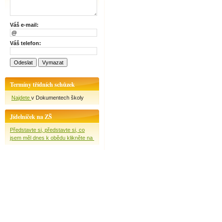
Váš e-mail:
Váš telefon:
Termíny třídních schůzek
Najdete
v Dokumentech školy
Jídelníček na ZŠ
Představte si, představte si, co
jsem měl dnes k obědu klikněte na