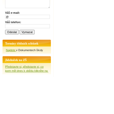
Váš e-mail:
Váš telefon:
Termíny třídních schůzek
Najdete
v Dokumentech školy
Jídelníček na ZŠ
Představte si, představte si, co
jsem měl dnes k obědu klikněte na