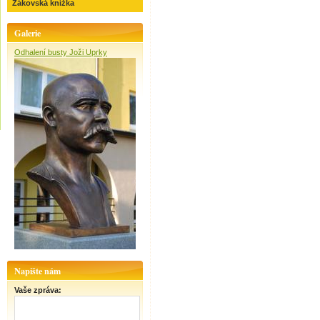
Žákovská knížka
Galerie
Odhalení busty Joži Uprky
Napište nám
Vaše zpráva: