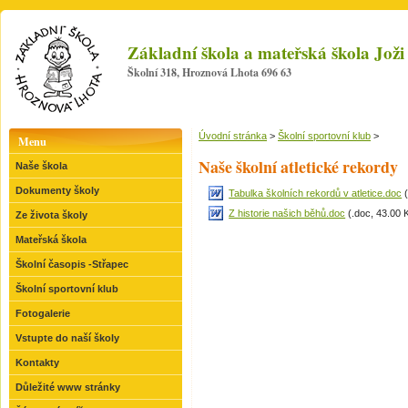
Základní škola a mateřská škola Jo
Školní 318, Hroznová Lhota 696 63
Úvodní stránka
>
Školní sportovní klub
>
Menu
Naše školní atletické rekordy
Naše škola
Dokumenty školy
Tabulka školních rekordů v atletice.doc
(
Z historie našich běhů.doc
(.doc, 43.00 
Ze života školy
Mateřská škola
Školní časopis -Střapec
Školní sportovní klub
Fotogalerie
Vstupte do naší školy
Kontakty
Důležité www stránky