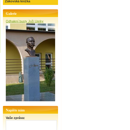
Žákovská knížka
Galerie
Odhalení busty Joži Uprky
Napište nám
Vaše zpráva: