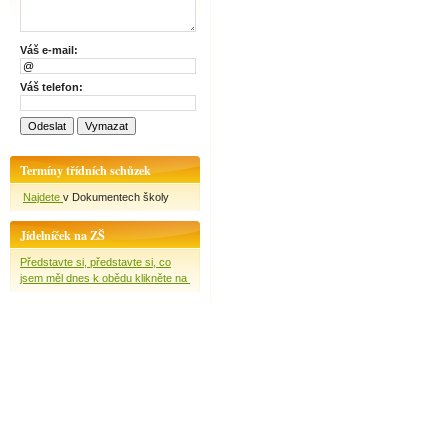
Váš e-mail:
Váš telefon:
Termíny třídních schůzek
Najdete
v Dokumentech školy
Jídelníček na ZŠ
Představte si, představte si, co
jsem měl dnes k obědu klikněte na