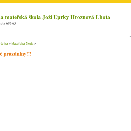
 a mateřská škola Joži Uprky Hroznová Lhota
ota 696 63
tránka
>
Mateřská škola
>
é prázdniny!!!