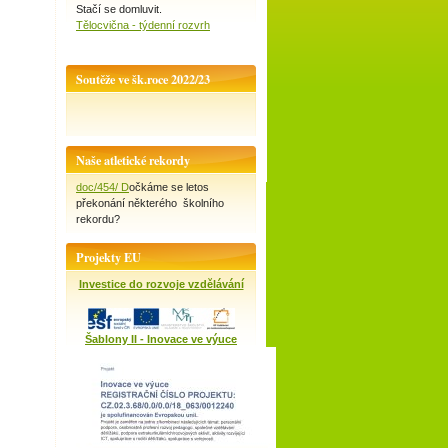
Stačí se domluvit.
Tělocvična - týdenní rozvrh
Soutěže ve šk.roce 2022/23
Naše atletické rekordy
doc/454/ D
očkáme se letos
překonání některého školního
rekordu?
Projekty EU
Investice do rozvoje vzdělávání
Šablony II - Inovace ve výuce