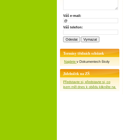
Váš e-mail:
Váš telefon:
Termíny třídních schůzek
Najdete
v Dokumentech školy
Jídelníček na ZŠ
Představte si, představte si, co
jsem měl dnes k obědu klikněte na