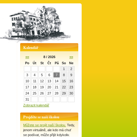
Kalendář
<<
8 / 2026
>>
Po
Út
St
Čt
Pá
So
Ne
1
2
3
4
5
6
7
8
9
10
11
12
13
14
15
16
17
18
19
20
21
22
23
24
25
26
27
28
29
30
31
Zobrazit kalendář
Projděte se naší školou
Můžete se projít naší školou.
Tedy,
jenom virtuálně, ale kdo má chuť
se podívat, může přijít kdykoliv.