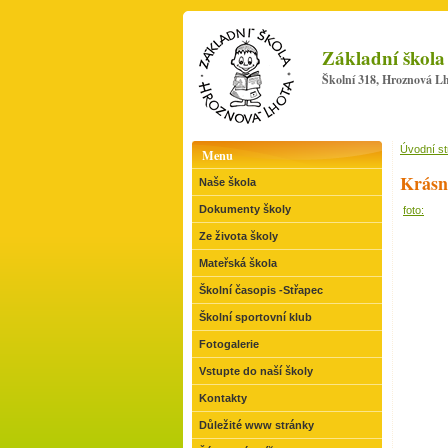
Základní škola
Školní 318, Hroznová Lh
Úvodní s
Menu
Krásn
Naše škola
Dokumenty školy
foto:
Ze života školy
Mateřská škola
Školní časopis -Střapec
Školní sportovní klub
Fotogalerie
Vstupte do naší školy
Kontakty
Důležité www stránky