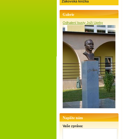
Žákovská knížka
Galerie
Odhalení busty Joži Uprky
Napište nám
Vaše zpráva: