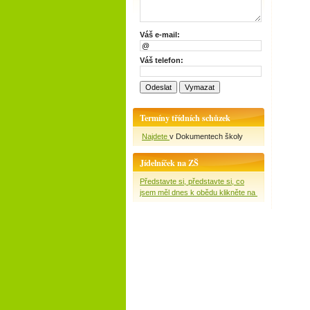
Váš e-mail:
Váš telefon:
Termíny třídních schůzek
Najdete
v Dokumentech školy
Jídelníček na ZŠ
Představte si, představte si, co
jsem měl dnes k obědu klikněte na