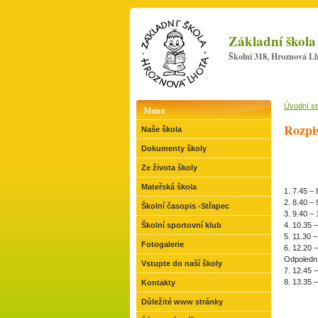
Základní škola
Školní 318, Hroznová Lh
Úvodní s
Menu
Rozpi
Naše škola
Dokumenty školy
Ze života školy
Mateřská škola
1. 7.45 – 
2. 8.40 – 
Školní časopis -Střapec
3. 9.40 – 
Školní sportovní klub
4. 10.35 
5. 11.30 
Fotogalerie
6. 12.20 
Odpoledn
Vstupte do naší školy
7. 12.45 
8. 13.35 
Kontakty
Důležité www stránky