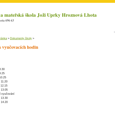
 a mateřská škola Joži Uprky Hroznová Lhota
ota 696 63
tránka
>
Dokumenty školy
>
s vyučovacích hodin
8.30
9.25
10.25
– 11.20
– 12.15
– 13.05
í vyučování
– 13.30
– 14.20