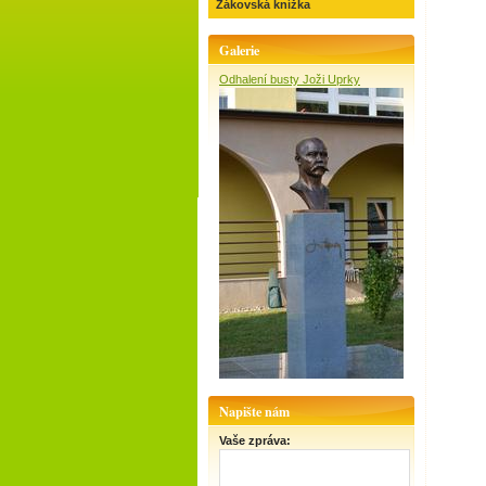
Žákovská knížka
Galerie
Odhalení busty Joži Uprky
Napište nám
Vaše zpráva: