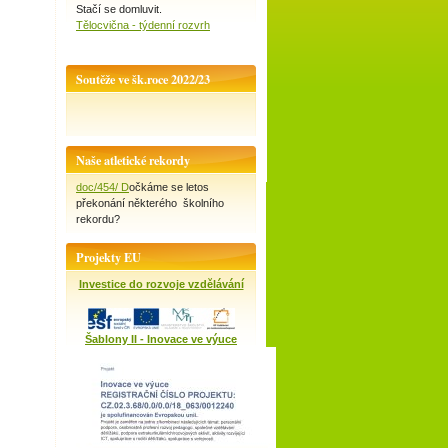
Stačí se domluvit.
Tělocvična - týdenní rozvrh
Soutěže ve šk.roce 2022/23
Naše atletické rekordy
doc/454/ D
očkáme se letos
překonání některého školního
rekordu?
Projekty EU
Investice do rozvoje vzdělávání
Šablony II - Inovace ve výuce