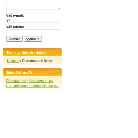
Váš e-mail:
Váš telefon:
Termíny třídních schůzek
Najdete
v Dokumentech školy
Jídelníček na ZŠ
Představte si, představte si, co
jsem měl dnes k obědu klikněte na