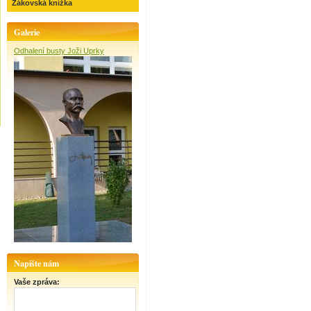
Žákovská knížka
Galerie
Odhalení busty Joži Uprky
Napište nám
Vaše zpráva: