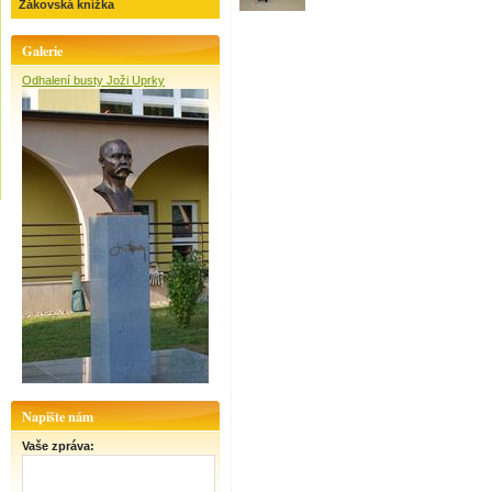
Žákovská knížka
Galerie
Odhalení busty Joži Uprky
Napište nám
Vaše zpráva: