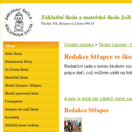
Základní škola a mateřská škola Jo
Školní 318, Hroznová Lhota 696 63
Úvodní stránka
>
Školní časopis -
Menu
Redakce Střapce ve ško
Naše škola
Dokumenty školy
Redakční rada v tomto školním roc
Ze života školy
práce daří, což můžete vidět na fot
Mateřská škola
Školní časopis -Střapec
Školní sportovní klub
A tady je ještě pár záběrů, které za
Fotogalerie
Redakce Střapce
Vstupte do naší školy
Kontakty
Důležité www stránky