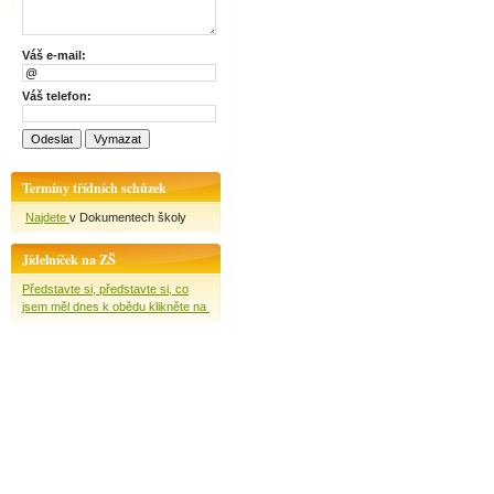
Váš e-mail:
Váš telefon:
Termíny třídních schůzek
Najdete
v Dokumentech školy
Jídelníček na ZŠ
Představte si, představte si, co
jsem měl dnes k obědu klikněte na