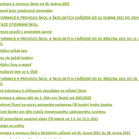
formace k provozu školy od 26. dubna 2021
resní kolo zeměpisné olympiády
FORMACE K PROVOZU ŠKOL A ŠKOLSKÝCH ZAŘÍZENÍ OD 12. DUBNA 2021 DO OD
 FÁZE OTEVÍRÁNÍ ŠKOL
resní soutěž v anglickém jazyce
FORMACE K PROVOZU ŠKOL A ŠKOLSKÝCH ZAŘÍZENÍ OD 29. BŘEZNA 2021 DO 11.
21
ňáčci uvítali jaro
rec do každé hodiny
vňáčci čtou a malují
nožkový den ve 4. třídě
FORMACE K PROVOZU ŠKOL A ŠKOLSKÝCH ZAŘÍZENÍ OD 22. BŘEZNA 2021 DO 28.
21
vé informace k přijímacím zkouškám na střední školy
formace k zápisu dětí do 1. třídy pro školní rok 2021/2022
běrové řízení na pozici asistentka pedagoga (30 hodin) hodin úvazku
čené školky pro děti rodičů integrovaného záchranného systému
lší mimořádné opatření vlády ČR platné od 1.3. do 21.3. 2021
uháci na sněhu
formace k provozu škol a školských zařízení od 15. února 2021 do 28. února 2021