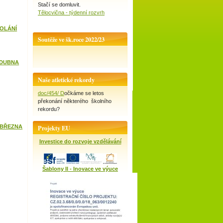
Stačí se domluvit.
Tělocvična - týdenní rozvrh
VOLÁNÍ
Soutěže ve šk.roce 2022/23
 DUBNA
Naše atletické rekordy
doc/454/ D
očkáme se letos
překonání některého školního
rekordu?
 BŘEZNA
Projekty EU
Investice do rozvoje vzdělávání
Šablony II - Inovace ve výuce