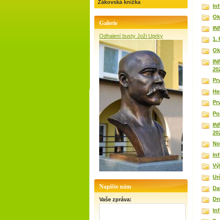
Žákovská knížka
In
Ok
Galerie
IN
Odhalení busty Joži Uprky
1.
Ok
IN
20
Prv
He
Pr
Po
IN
20
No
In
Vý
Ur
Napište nám
Da
Dr
Vaše zpráva:
In