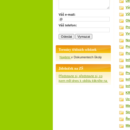
De
Vý
Vý
Váš e-mail:
Ok
Váš telefon:
Pr
Vy
No
Pr
Termíny třídních schůzek
Pr
Najdete
v Dokumentech školy
In
Mi
Jídelníček na ZŠ
Pr
Představte si, představte si, co
In
jsem měl dnes k obědu klikněte na
In
KR
Uz
Mi
Sl
Ře
Mi