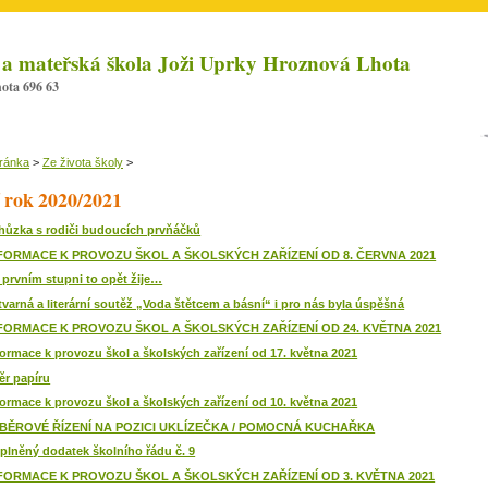
 a mateřská škola Joži Uprky Hroznová Lhota
ota 696 63
tránka
>
Ze života školy
>
 rok 2020/2021
hůzka s rodiči budoucích prvňáčků
FORMACE K PROVOZU ŠKOL A ŠKOLSKÝCH ZAŘÍZENÍ OD 8. ČERVNA 2021
 prvním stupni to opět žije…
tvarná a literární soutěž „Voda štětcem a básní“ i pro nás byla úspěšná
FORMACE K PROVOZU ŠKOL A ŠKOLSKÝCH ZAŘÍZENÍ OD 24. KVĚTNA 2021
formace k provozu škol a školských zařízení od 17. května 2021
ěr papíru
formace k provozu škol a školských zařízení od 10. května 2021
BĚROVÉ ŘÍZENÍ NA POZICI UKLÍZEČKA / POMOCNÁ KUCHAŘKA
plněný dodatek školního řádu č. 9
FORMACE K PROVOZU ŠKOL A ŠKOLSKÝCH ZAŘÍZENÍ OD 3. KVĚTNA 2021