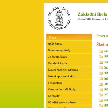
Základní škola
Školní 318, Hroznová Lh
Úvodní s
Menu
Školní
Naše škola
Dokumenty školy
Sc
IN
Ze života školy
Na
Mateřská škola
Vý
Školní časopis -Střapec
IN
Školní sportovní klub
In
Fotogalerie
Sb
In
Vstupte do naší školy
VÝ
Kontakty
Do
Důležité www stránky
IN