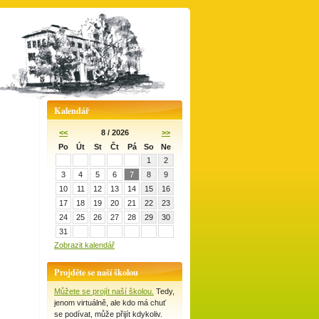
Kalendář
<<
8 / 2026
>>
Po
Út
St
Čt
Pá
So
Ne
1
2
3
4
5
6
7
8
9
10
11
12
13
14
15
16
17
18
19
20
21
22
23
24
25
26
27
28
29
30
31
Zobrazit kalendář
Projděte se naší školou
Můžete se projít naší školou.
Tedy,
jenom virtuálně, ale kdo má chuť
se podívat, může přijít kdykoliv.