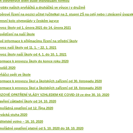
n otevřených dveří bude individuální formou
robky našich prvňáčků a druháčků ve výuce i v družině
běrové řízení na pozici učitel (učitelka) na 2. stupni ZŠ na celý nebo i zkrácený úvaze
resní kolo olympiády v českém jazyce
ovoz školy od 1. února 2021 do 14. února 2021
svědčení na naší škole
vé informace k přijímacímu řízení na střední školy
ovoz naší školy od 11. 1. – 22. 1. 2021
ovoz školy naší školy od 4. 1. do 10. 1. 2021
formace k provozu školy do konce roku 2020
kuláš 2020
vňáčci opět ve škole
formace k provozu škol a školských zařízení od 30. listopadu 2020
formace k provozu škol a školských zařízení od 18. listopadu 2020
IZOVÉ OPATŘENÍ VLÁDY VZHLEDEM KE COVID-19 ze dne 30. 10. 2020
avření základní školy od 14. 10. 2020
mořádná opatření od 12. října 2020
ovácká stuha 2020
ditelské volno – 16. 10. 2020
mořádné opatření platné od 5. 10. 2020 do 18. 10. 2020