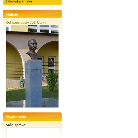
Žákovská knížka
Galerie
Odhalení busty Joži Uprky
Napište nám
Vaše zpráva: