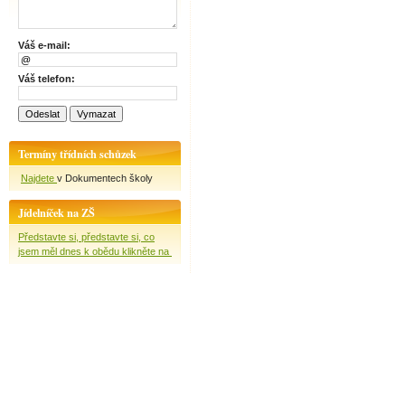
Váš e-mail:
Váš telefon:
Termíny třídních schůzek
Najdete
v Dokumentech školy
Jídelníček na ZŠ
Představte si, představte si, co
jsem měl dnes k obědu klikněte na