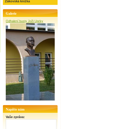
Žákovská knížka
Galerie
Odhalení busty Joži Uprky
Napište nám
Vaše zpráva: