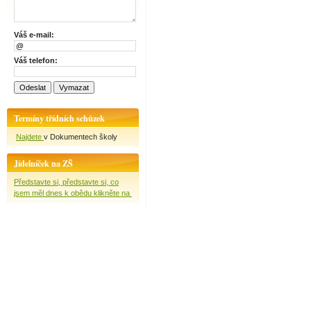
Váš e-mail:
Váš telefon:
Termíny třídních schůzek
Najdete
v Dokumentech školy
Jídelníček na ZŠ
Představte si, představte si, co
jsem měl dnes k obědu klikněte na