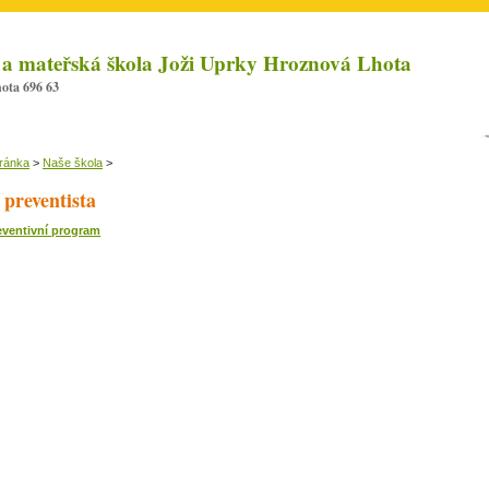
 a mateřská škola Joži Uprky Hroznová Lhota
ota 696 63
tránka
>
Naše škola
>
 preventista
eventivní program