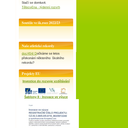
Stačí se domluvit.
Tělocvična - týdenní rozvrh
Soutěže ve šk.roce 2022/23
Naše atletické rekordy
doc/454/ D
očkáme se letos
překonání některého školního
rekordu?
Projekty EU
Investice do rozvoje vzdělávání
Šablony II - Inovace ve výuce