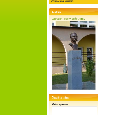
Žákovská knížka
Galerie
Odhalení busty Joži Uprky
Napište nám
Vaše zpráva: