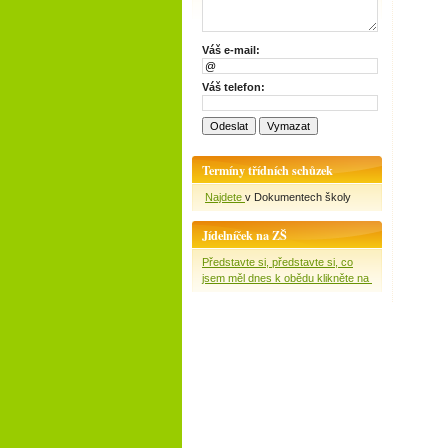
Váš e-mail:
Váš telefon:
Termíny třídních schůzek
Najdete
v Dokumentech školy
Jídelníček na ZŠ
Představte si, představte si, co
jsem měl dnes k obědu klikněte na