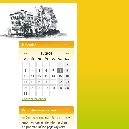
Kalendář
<<
8 / 2026
>>
Po
Út
St
Čt
Pá
So
Ne
1
2
3
4
5
6
7
8
9
10
11
12
13
14
15
16
17
18
19
20
21
22
23
24
25
26
27
28
29
30
31
Zobrazit kalendář
Projděte se naší školou
Můžete se projít naší školou.
Tedy,
jenom virtuálně, ale kdo má chuť
se podívat, může přijít kdykoliv.