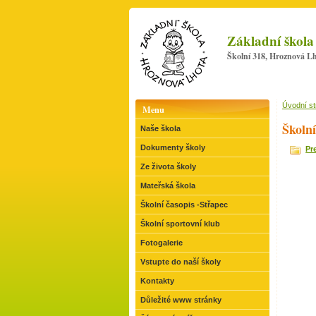
Základní škola
Školní 318, Hroznová Lh
Úvodní s
Menu
Školní
Naše škola
Dokumenty školy
Pr
Ze života školy
Mateřská škola
Školní časopis -Střapec
Školní sportovní klub
Fotogalerie
Vstupte do naší školy
Kontakty
Důležité www stránky