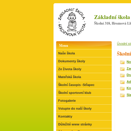
Základní škola
Školní 318, Hroznová Lh
Úvodní s
Menu
Školní
Naše škola
Dokumenty školy
No
Za
Ze života školy
Dr
Mateřská škola
Ad
Školní časopis -Střapec
Kr
Školní sportovní klub
Sl
Fotogalerie
Vstupte do naší školy
Kontakty
Důležité www stránky