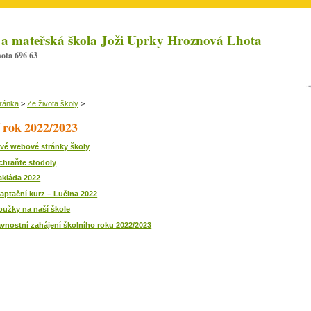
 a mateřská škola Joži Uprky Hroznová Lhota
ota 696 63
tránka
>
Ze života školy
>
 rok 2022/2023
vé webové stránky školy
chraňte stodoly
akiáda 2022
aptační kurz – Lučina 2022
oužky na naší škole
avnostní zahájení školního roku 2022/2023