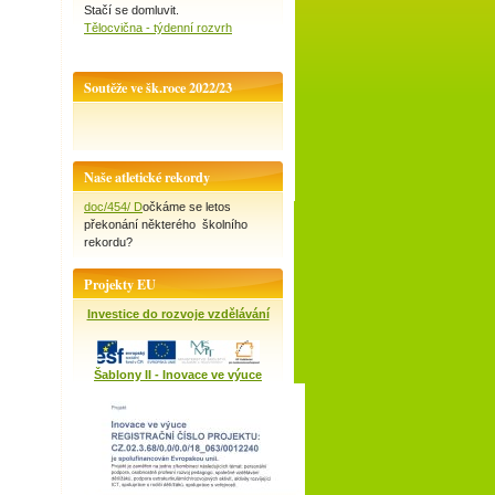
Stačí se domluvit.
Tělocvična - týdenní rozvrh
Soutěže ve šk.roce 2022/23
Naše atletické rekordy
doc/454/ D
očkáme se letos
překonání některého školního
rekordu?
Projekty EU
Investice do rozvoje vzdělávání
Šablony II - Inovace ve výuce