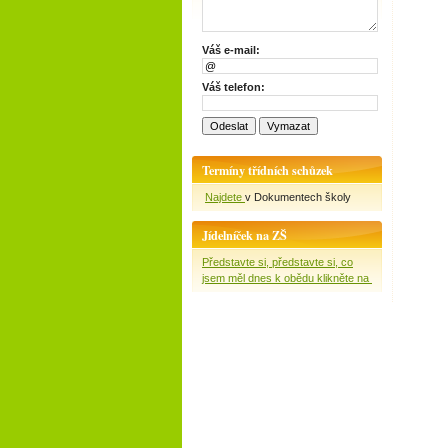
Váš e-mail:
Váš telefon:
Termíny třídních schůzek
Najdete
v Dokumentech školy
Jídelníček na ZŠ
Představte si, představte si, co
jsem měl dnes k obědu klikněte na