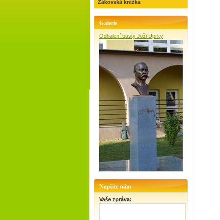
Žákovská knížka
Galerie
Odhalení busty Joži Uprky
Napište nám
Vaše zpráva: