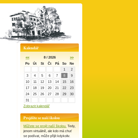
Kalendář
<<
8 / 2026
>>
Po
Út
St
Čt
Pá
So
Ne
1
2
3
4
5
6
7
8
9
10
11
12
13
14
15
16
17
18
19
20
21
22
23
24
25
26
27
28
29
30
31
Zobrazit kalendář
Projděte se naší školou
Můžete se projít naší školou.
Tedy,
jenom virtuálně, ale kdo má chuť
se podívat, může přijít kdykoliv.