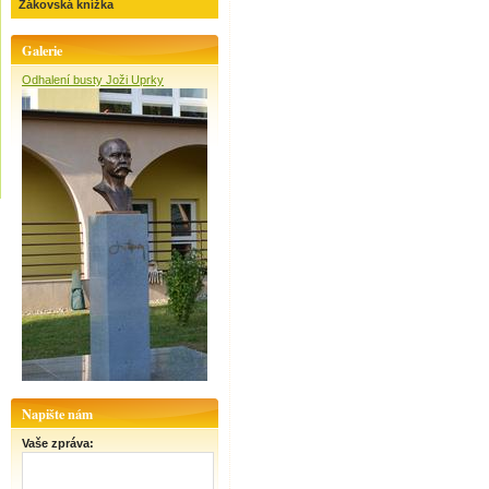
Žákovská knížka
Galerie
Odhalení busty Joži Uprky
Napište nám
Vaše zpráva: