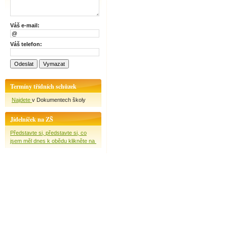
Váš e-mail:
Váš telefon:
Termíny třídních schůzek
Najdete
v Dokumentech školy
Jídelníček na ZŠ
Představte si, představte si, co
jsem měl dnes k obědu klikněte na