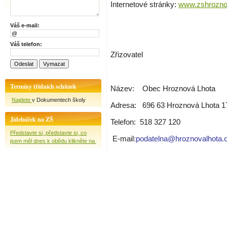
Internetové stránky:
www.zshrozno
Váš e-mail:
Váš telefon:
Zřizovatel
Termíny třídních schůzek
Název:
Obec Hroznová Lhota
Najdete
v Dokumentech školy
Adresa:
696 63 Hroznová Lhota 1
Jídelníček na ZŠ
Telefon:
518 327 120
Představte si, představte si, co
E-mail
:
podatelna@hroznovalhota.
jsem měl dnes k obědu klikněte na