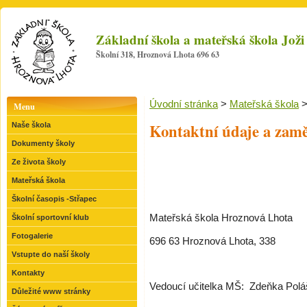
Základní škola a mateřská škola Jo
Školní 318, Hroznová Lhota 696 63
Úvodní stránka
>
Mateřská škola
Menu
Kontaktní údaje a zamě
Naše škola
Dokumenty školy
Ze života školy
Mateřská škola
Školní časopis -Střapec
Mateřská škola Hroznová Lhota
Školní sportovní klub
Fotogalerie
696 63 Hroznová Lhota, 338
Vstupte do naší školy
Kontakty
Vedoucí učitelka MŠ:
Zdeňka Polá
Důležité www stránky