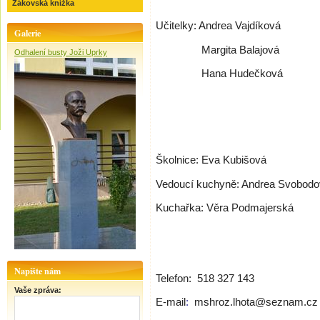
Žákovská knížka
Učitelky: Andrea Vajdíková
Galerie
Margita Balajová
Odhalení busty Joži Uprky
Hana Hudečková
Školnice: Eva Kubišová
Vedoucí kuchyně: Andrea Svobod
Kuchařka: Věra Podmajerská
Napište nám
Telefon:
518 327 143
Vaše zpráva:
E-mail
:
mshroz.lhota@seznam.cz