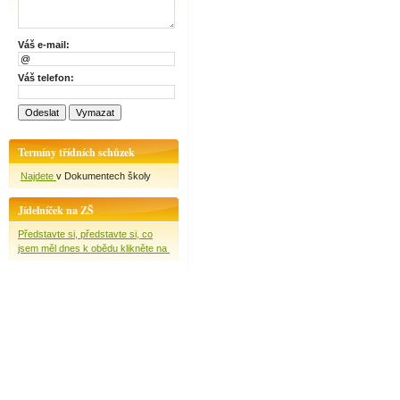
Váš e-mail:
Váš telefon:
Termíny třídních schůzek
Najdete
v Dokumentech školy
Jídelníček na ZŠ
Představte si, představte si, co
jsem měl dnes k obědu klikněte na