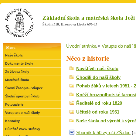
Základní škola a mateřská škola Jo
Školní 318, Hroznová Lhota 696 63
Úvodní stránka
>
Vstupte do naší 
Menu
Něco z historie
Naše škola
Dokumenty školy
Navštívili naši školu
Ze života školy
Chodili do naší školy
Mateřská škola
Pohyb žáků v letech 1951 - 
Školní časopis -Střapec
Kněží hroznolhotské farnost
Školní sportovní klub
Ředitelé od roku 1820
Fotogalerie
Učitelé od roku 1951
Vstupte do naší školy
Naše škola od výročí k výroč
Kontakty
Důležité www stránky
Sborník k 50.výročí ZŠ.doc
(.