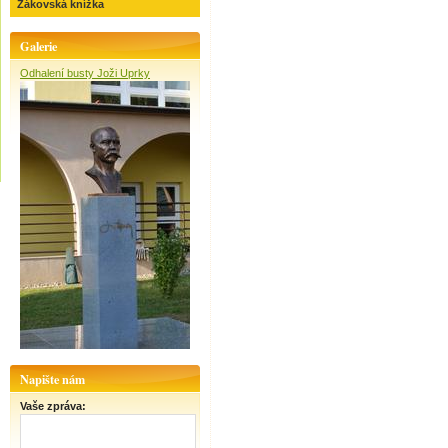
Žákovská knížka
Galerie
Odhalení busty Joži Uprky
Napište nám
Vaše zpráva: