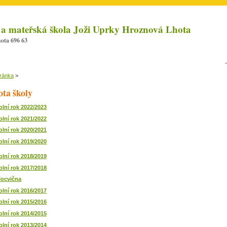
 a mateřská škola Joži Uprky Hroznová Lhota
ota 696 63
tránka
>
ota školy
olní rok 2022/2023
olní rok 2021/2022
olní rok 2020/2021
olní rok 2019/2020
olní rok 2018/2019
olní rok 2017/2018
locvična
olní rok 2016/2017
olní rok 2015/2016
olní rok 2014/2015
olní rok 2013/2014