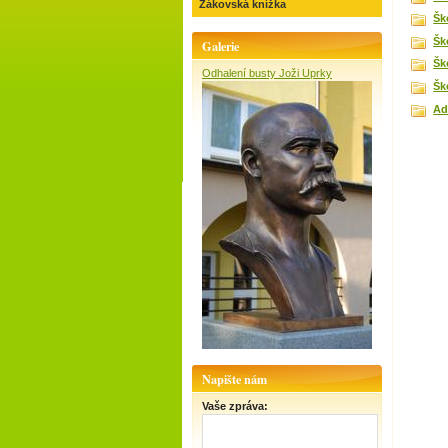
Žákovská knížka
Šk
Šk
Galerie
Šk
Odhalení busty Joži Uprky
Šk
Ad
Napište nám
Vaše zpráva: