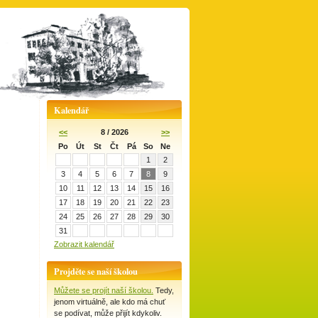
Kalendář
<<
8 / 2026
>>
Po
Út
St
Čt
Pá
So
Ne
1
2
3
4
5
6
7
8
9
10
11
12
13
14
15
16
17
18
19
20
21
22
23
24
25
26
27
28
29
30
31
Zobrazit kalendář
Projděte se naší školou
Můžete se projít naší školou.
Tedy,
jenom virtuálně, ale kdo má chuť
se podívat, může přijít kdykoliv.