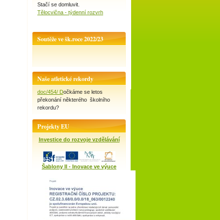
Stačí se domluvit.
Tělocvična - týdenní rozvrh
Soutěže ve šk.roce 2022/23
Naše atletické rekordy
doc/454/ D
očkáme se letos
překonání některého školního
rekordu?
Projekty EU
Investice do rozvoje vzdělávání
Šablony II - Inovace ve výuce