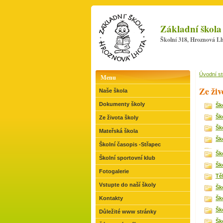
Základní škola
Školní 318, Hroznová Lh
Úvodní s
Menu
Ze živ
Naše škola
Dokumenty školy
Šk
Šk
Ze života školy
Šk
Mateřská škola
Šk
Školní časopis -Střapec
Šk
Školní sportovní klub
Šk
Fotogalerie
Tě
Vstupte do naší školy
Šk
Kontakty
Šk
Šk
Důležité www stránky
Šk