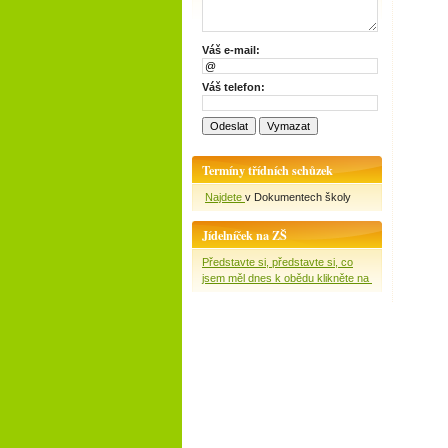
Váš e-mail:
Váš telefon:
Termíny třídních schůzek
Najdete
v Dokumentech školy
Jídelníček na ZŠ
Představte si, představte si, co
jsem měl dnes k obědu klikněte na