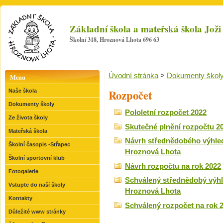
Základní škola a mateřská škola Jo
Školní 318, Hroznová Lhota 696 63
Úvodní stránka
>
Dokumenty škol
Menu
Rozpočet
Naše škola
Dokumenty školy
Pololetní rozpočet 2022
Ze života školy
Skutečné plnění rozpočtu 2
Mateřská škola
Návrh střednědobého výhled
Školní časopis -Střapec
Hroznová Lhota
Školní sportovní klub
Návrh rozpočtu na rok 2022
Fotogalerie
Schválený střednědobý výhl
Vstupte do naší školy
Hroznová Lhota
Kontakty
Schválený rozpočet na rok 
Důležité www stránky