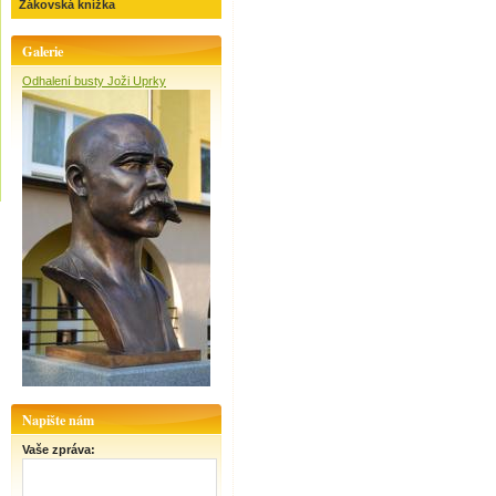
Žákovská knížka
Galerie
Odhalení busty Joži Uprky
Napište nám
Vaše zpráva: