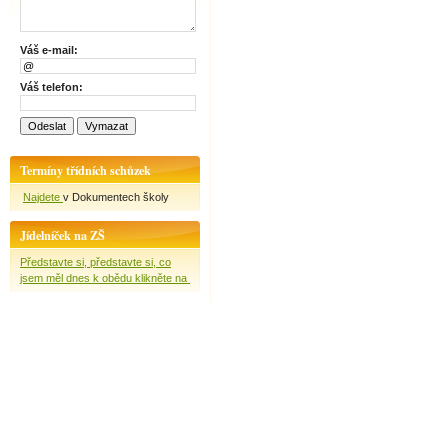
Váš e-mail:
Váš telefon:
Termíny třídních schůzek
Najdete
v Dokumentech školy
Jídelníček na ZŠ
Představte si, představte si, co
jsem měl dnes k obědu klikněte na