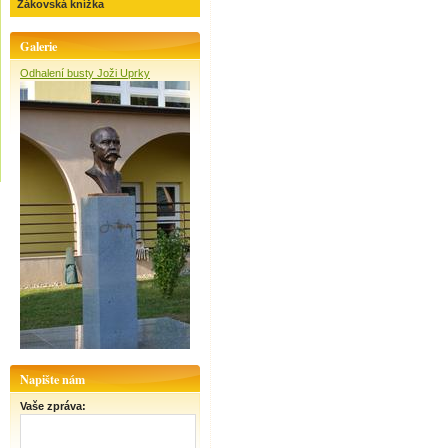
Žákovská knížka
Galerie
Odhalení busty Joži Uprky
Napište nám
Vaše zpráva: