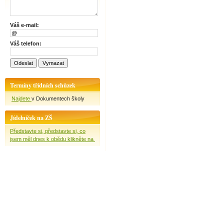
Váš e-mail:
Váš telefon:
Termíny třídních schůzek
Najdete
v Dokumentech školy
Jídelníček na ZŠ
Představte si, představte si, co
jsem měl dnes k obědu klikněte na