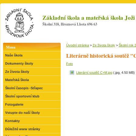
Základní škola a mateřská škola Jo
Školní 318, Hroznová Lhota 696 63
Úvodní stránka
>
Ze života školy
>
Školní rok 
Menu
Literárně historická soutěž "
Naše škola
Dokumenty školy
Foto
Ze života školy
Literární soutěč C+M.jpg
(.jpg, 4.50 MB)
Mateřská škola
Školní časopis -Střapec
Školní sportovní klub
Fotogalerie
Vstupte do naší školy
Kontakty
Důležité www stránky